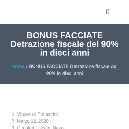
Notizie e Approfondime
BONUS FACCIATE
Detrazione fiscale del 90%
in dieci anni
Home
/
BONUS FACCIATE Detrazione fiscale del
90% in dieci anni
Vincenzo Pollastrini
Marzo 12, 2020
Circolari Fiscale
,
News