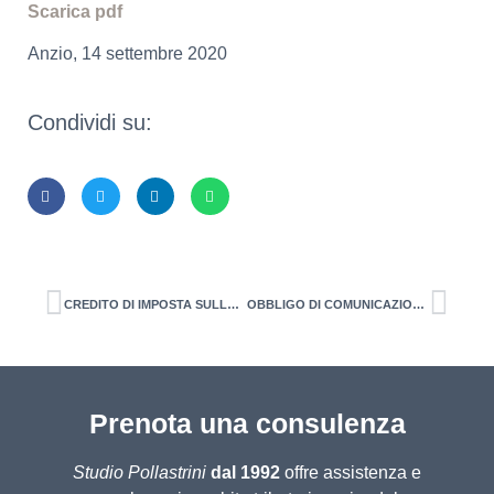
Scarica pdf
Anzio, 14 settembre 2020
Condividi su:
CREDITO DI IMPOSTA SULLE SPESE PUBBLICITARIE Imprese, professionisti ed enti non commerciali Spese sostenute e da sostenere nel 2020
OBBLIGO DI COMUNICAZIONE DEL DOMICILIO DIGITALE Per società, imprese individuali e professionisti iscritti in albi o elenchi Entro il 1° ottobre 2020
Prenota una consulenza
Studio Pollastrini
dal 1992
offre assistenza e