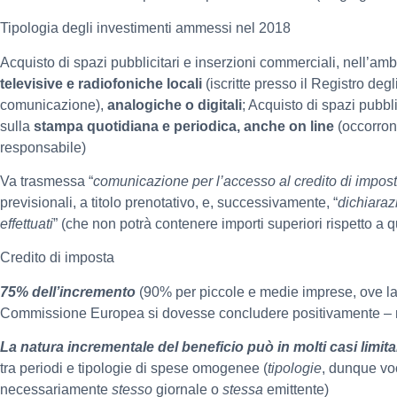
Tipologia degli investimenti ammessi nel 2018
Acquisto di spazi pubblicitari e inserzioni commerciali, nell’a
televisive e radiofoniche locali
(iscritte presso il Registro degl
comunicazione),
analogiche o digitali
; Acquisto di spazi pubbl
sulla
stampa quotidiana e periodica, anche on line
(occorrono
responsabile)
Va trasmessa “
comunicazione per l’accesso al credito di impos
previsionali, a titolo prenotativo, e, successivamente, “
dichiarazi
effettuati
” (che non potrà contenere importi superiori rispetto a qu
Credito di imposta
75% dell’incremento
(90% per piccole e medie imprese, ove la 
Commissione Europea si dovesse concludere positivamente – ne
La natura incrementale del beneficio può in molti casi limita
tra periodi e tipologie di spese omogenee (
tipologie
, dunque v
necessariamente
stesso
giornale o
stessa
emittente)