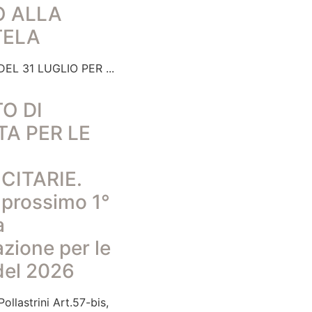
O ALLA
TELA
EL 31 LUGLIO PER
O DI
TA PER LE
CITARIE.
l prossimo 1°
a
zione per le
del 2026
ollastrini Art.57-bis,