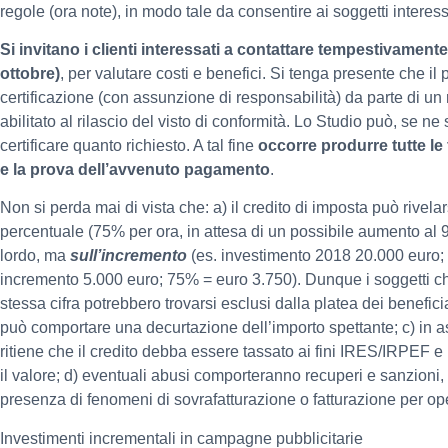
regole (ora note), in modo tale da consentire ai soggetti interes
Si invitano i clienti interessati a contattare tempestivamente
ottobre)
, per valutare costi e benefici. Si tenga presente che 
certificazione (con assunzione di responsabilità) da parte di un
abilitato al rilascio del visto di conformità. Lo Studio può, se ne
certificare quanto richiesto. A tal fine
occorre produrre tutte le fa
e la prova dell’avvenuto pagamento
.
Non si perda mai di vista che: a) il credito di imposta può rivela
percentuale (75% per ora, in attesa di un possibile aumento al 
lordo, ma
sull’incremento
(es. investimento 2018 20.000 euro;
incremento 5.000 euro; 75% = euro 3.750). Dunque i soggetti 
stessa cifra potrebbero trovarsi esclusi dalla platea dei beneficiari
può comportare una decurtazione dell’importo spettante; c) in as
ritiene che il credito debba essere tassato ai fini IRES/IRPEF e
il valore; d) eventuali abusi comporteranno recuperi e sanzioni,
presenza di fenomeni di sovrafatturazione o fatturazione per ope
Investimenti incrementali in campagne pubblicitarie