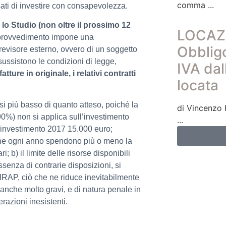
comma
sati di investire con consapevolezza.
 lo Studio (non oltre il prossimo 12
LOCAZ
il provvedimento impone una
Obbligo
 revisore esterno, ovvero di un soggetto
 sussistono le condizioni di legge,
IVA dal
tture in originale, i relativi contratti
locata
rsi più basso di quanto atteso, poiché la
di Vincenzo 
90%) non si applica sull’investimento
 investimento 2017 15.000 euro;
che ogni anno spendono più o meno la
; b) il limite delle risorse disponibili
senza di contrarie disposizioni, si
 IRAP, ciò che ne riduce inevitabilmente
 anche molto gravi, e di natura penale in
razioni inesistenti.