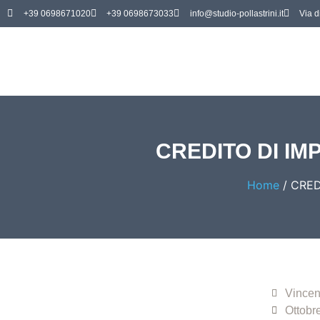
+39 0698671020
+39 0698673033
info@studio-pollastrini.it
Via d
CREDITO DI IM
Home
/
CRED
Vincen
Ottobr