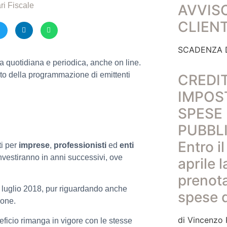
ri Fiscale
AVVIS
CLIEN
SCADENZA D
a quotidiana e periodica, anche on line.
ito della programmazione di emittenti
CREDIT
IMPOS
SPESE
PUBBLI
Entro i
ti per
imprese
,
professionisti
ed
enti
nvestiranno in anni successivi, ove
aprile l
prenota
ne luglio 2018, pur riguardando anche
spese 
ione.
di Vincenzo P
eficio rimanga in vigore con le stesse