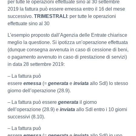
per tutte le operazioni effettuate sino al 30 settembre
2019 la fattura può essere emessa entro il 16 del mese
successivo.
TRIMESTRALI
: per tutte le operazioni
effettuate sino al 30
L’esempio proposto dall’Agenzia delle Entrate chiarisce
meglio la questione. Si ipotizza un’operazione effettuata
(dunque consegna avvenuta in caso di cessione di beni,
o pagamento avvenuto in caso di prestazione di servizi)
in data 28 settembre 2019:
– La fattura può
essere
emessa
(=
generata
e
inviata
allo SdI) lo stesso
giorno dell’operazione (28.9).
– La fattura può essere
generata
il giorno
dell’operazione (28.9) e
inviata
allo SdI entro i 10 giorni
successivi (8.10).
– La fattura può
essere
emessa
(=
generata
e
inviata
allo SdI) in uno