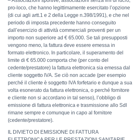
– Associazioni sportive, associazioni senza fini di lucro,
pro-loco, che hanno legittimamente esercitato l’opzione
(di cui agli artt.1 e 2 della Legge n.398/1991), e che nel
periodo di imposta precedente hanno conseguito
dall’esercizio di attività commerciali proventi per un
importo non superiore ad € 65.000. Se tali presupposti
vengono meno, la fattura deve essere emessa in
formato elettronico. In particolare, il superamento del
limite di € 65.000 comporta che (per conto del
cedente/prestatore) la fattura elettronica sia emessa dal
cliente soggetto IVA. Se ciò non accade (per esempio
perché il cliente è soggetto IVA forfetario e dunque a sua
volta esonerato da fattura elettronica, o perché fornitore
e cliente non si accordano in tal senso), l’obbligo di
emissione di fattura elettronica e trasmissione allo SdI
rimane sempre e comunque in capo al fornitore
(cedente/prestatore).
IL DIVIETO DI EMISSIONE DI FATTURA
ELETTRONICA PER LE PRESTAZIONI SANITARIE