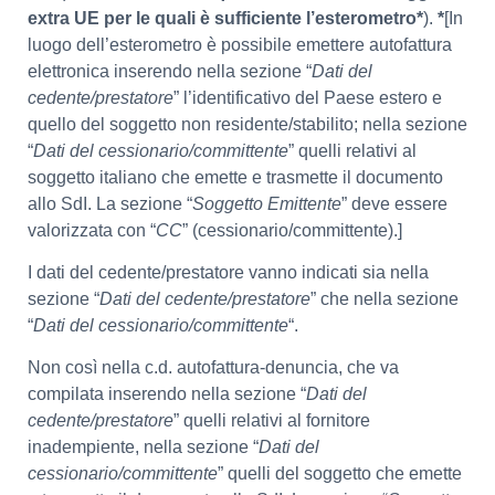
extra UE per le quali è sufficiente l’esterometro*
).
*
[In
luogo dell’esterometro è possibile emettere autofattura
elettronica inserendo nella sezione “
Dati del
cedente/prestatore
” l’identificativo del Paese estero e
quello del soggetto non residente/stabilito; nella sezione
“
Dati del cessionario/committente
” quelli relativi al
soggetto italiano che emette e trasmette il documento
allo SdI. La sezione “
Soggetto Emittente
” deve essere
valorizzata con “
CC
” (cessionario/committente).]
I dati del cedente/prestatore vanno indicati sia nella
sezione “
Dati del cedente/prestatore
” che nella sezione
“
Dati del cessionario/committente
“.
Non così nella c.d. autofattura-denuncia, che va
compilata inserendo nella sezione “
Dati del
cedente/prestatore
” quelli relativi al fornitore
inadempiente, nella sezione “
Dati del
cessionario/committente
” quelli del soggetto che emette