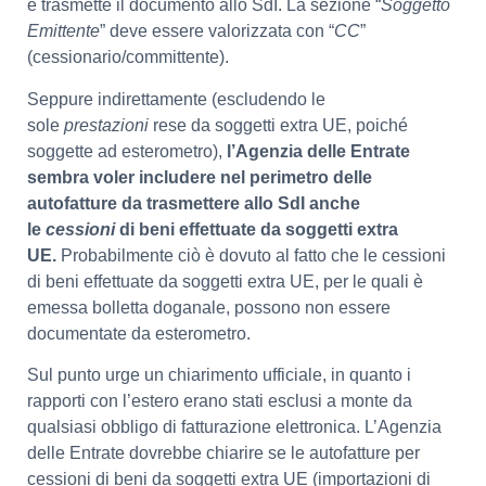
e trasmette il documento allo SdI. La sezione “
Soggetto
Emittente
” deve essere valorizzata con “
CC
”
(cessionario/committente).
Seppure indirettamente (escludendo le
sole
prestazioni
rese da soggetti extra UE, poiché
soggette ad esterometro),
l’Agenzia delle Entrate
sembra voler includere nel perimetro delle
autofatture da trasmettere allo SdI anche
le
cessioni
di beni effettuate da soggetti extra
UE.
Probabilmente ciò è dovuto al fatto che le cessioni
di beni effettuate da soggetti extra UE, per le quali è
emessa bolletta doganale, possono non essere
documentate da esterometro.
Sul punto urge un chiarimento ufficiale, in quanto i
rapporti con l’estero erano stati esclusi a monte da
qualsiasi obbligo di fatturazione elettronica. L’Agenzia
delle Entrate dovrebbe chiarire se le autofatture per
cessioni di beni da soggetti extra UE (importazioni di