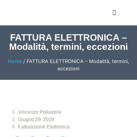
Notizie e Approfondime
FATTURA ELETTRONICA –
Modalità, termini, eccezioni
Home
/
FATTURA ELETTRONICA – Modalità, termini,
eccezioni
Vincenzo Pollastrini
Giugno 29, 2019
Fatturazione Elettronica