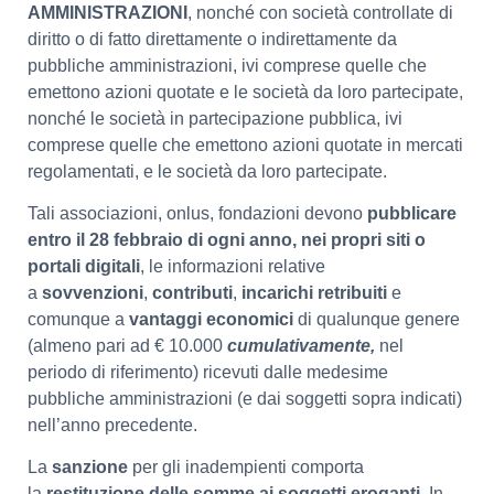
AMMINISTRAZIONI
, nonché con società controllate di
diritto o di fatto direttamente o indirettamente da
pubbliche amministrazioni, ivi comprese quelle che
emettono azioni quotate e le società da loro partecipate,
nonché le società in partecipazione pubblica, ivi
comprese quelle che emettono azioni quotate in mercati
regolamentati, e le società da loro partecipate.
Tali associazioni, onlus, fondazioni devono
pubblicare
entro il 28 febbraio di ogni anno, nei propri siti o
portali digitali
, le informazioni relative
a
sovvenzioni
,
contributi
,
incarichi retribuiti
e
comunque a
vantaggi economici
di qualunque genere
(almeno pari ad € 10.000
cumulativamente,
nel
periodo di riferimento) ricevuti dalle medesime
pubbliche amministrazioni (e dai soggetti sopra indicati)
nell’anno precedente.
La
sanzione
per gli inadempienti comporta
la
restituzione delle somme ai soggetti eroganti
. In