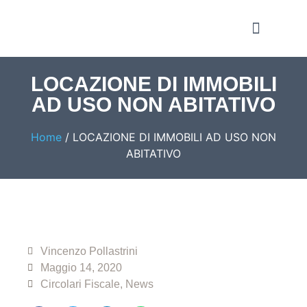
Notizie e Approfondime
LOCAZIONE DI IMMOBILI
AD USO NON ABITATIVO
Home
/
LOCAZIONE DI IMMOBILI AD USO NON
ABITATIVO
Vincenzo Pollastrini
Maggio 14, 2020
Circolari Fiscale
,
News