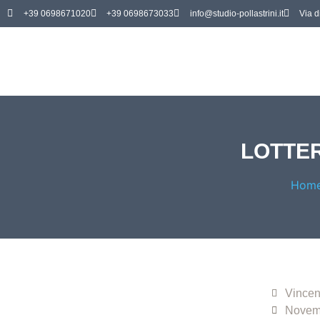
+39 0698671020
+39 0698673033
info@studio-pollastrini.it
Via d
LOTTER
Hom
Vincen
Novemb