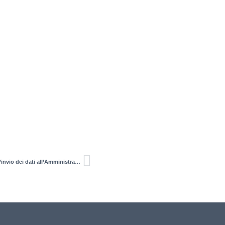
PROFESSIONI SANITARIE Ampliata la platea dei soggetti tenuti all’invio dei dati all’Amministrazione finanziaria per la dichiarazione precompilata