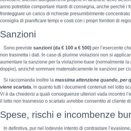
anno potrebbe comportare ritardi di consegna, anche perché i for
fronteggiare un carico di richieste presumibilmente concentrato n
consiglia di pianificare tempi e costi con i propri fornitori di regis
Sanzioni
Sono previste
sanzioni (da € 100 a € 500)
per l’esercente che r
non trasmetta i dati. In caso di plurime violazioni non si appli
aumentare la sanzione per la violazione-base (normalmente la 
doppio), anziché sommare matematicamente le sanzioni per c
Si raccomanda inoltre la
massima attenzione quando, per qu
viene scartata
, in quanto tutti i documenti contenuti nel lotto s
Vi è da chiedersi a quali conseguenze ulteriori vada incontro l’
il lotto non trasmesso o scartato avrebbe consentito al cliente 
Spese, rischi e incombenze bur
In definitiva, pur nel lodevole intento di contrastare l’evasione