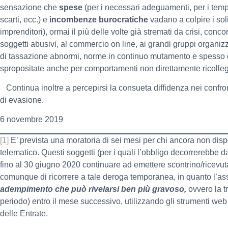
sensazione che
spese
(per i necessari adeguamenti, per i tempi
scarti, ecc.) e
incombenze burocratiche
vadano a colpire i solit
imprenditori), ormai il più delle volte già stremati da crisi, conc
soggetti abusivi, al commercio on line, ai grandi gruppi organizza
di tassazione abnormi, norme in continuo mutamento e spesso d
spropositate anche per comportamenti non direttamente ricolleg
Continua inoltre a percepirsi la consueta diffidenza nei confron
di evasione.
6 novembre 2019
[1]
E’ prevista una moratoria di sei mesi per chi ancora non dispon
telematico. Questi soggetti (per i quali l’obbligo decorrerebb
fino al 30 giugno 2020 continuare ad emettere scontrino/ricevut
comunque di ricorrere a tale deroga temporanea, in quanto l’
adempimento che può rivelarsi ben più gravoso,
ovvero la t
periodo) entro il mese successivo, utilizzando gli strumenti we
delle Entrate.