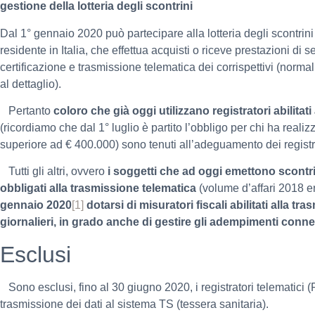
gestione della lotteria degli scontrini
Dal 1° gennaio 2020 può partecipare alla lotteria degli scontri
residente in Italia, che effettua acquisti o riceve prestazioni di se
certificazione e trasmissione telematica dei corrispettivi (norma
al dettaglio).
Pertanto
coloro che già oggi utilizzano registratori abilitat
(ricordiamo che dal 1° luglio è partito l’obbligo per chi ha reali
superiore ad € 400.000) sono tenuti all’adeguamento dei registra
Tutti gli altri, ovvero
i soggetti che ad oggi emettono scontr
obbligati alla trasmissione telematica
(volume d’affari 2018 en
gennaio 2020
[1]
dotarsi di misuratori fiscali abilitati alla t
giornalieri, in grado anche di gestire gli adempimenti conness
Esclusi
Sono esclusi, fino al 30 giugno 2020, i registratori telematici (RT
trasmissione dei dati al sistema TS (tessera sanitaria).