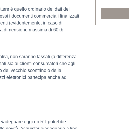
ttere è quello ordinario dei dati dei
essi i documenti commerciali finalizzati
menti (evidentemente, in caso di
 la dimensione massima di 60kb.
ativi, non saranno tassati (a differenza
nati sia ai clienti-consumatori che agli
o del vecchio scontrino o della
zi elettronici partecipa anche ad
re/adeguare oggi un RT potrebbe
tte novità. Acquistarlo/adeguarlo a fine