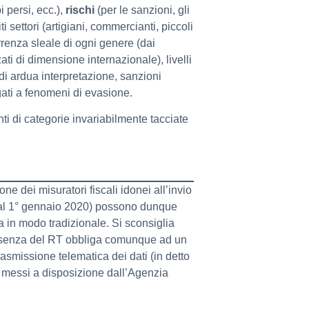
 persi, ecc.),
rischi
(per le sanzioni, gli
i settori (artigiani, commercianti, piccoli
orrenza sleale di ogni genere (dai
ti di dimensione internazionale), livelli
i ardua interpretazione, sanzioni
ati a fenomeni di evasione.
ti di categorie invariabilmente tacciate
e dei misuratori fiscali idonei all’invio
e dal 1° gennaio 2020) possono dunque
a in modo tradizionale. Si sconsiglia
assenza del RT obbliga comunque ad un
rasmissione telematica dei dati (in detto
b messi a disposizione dall’Agenzia