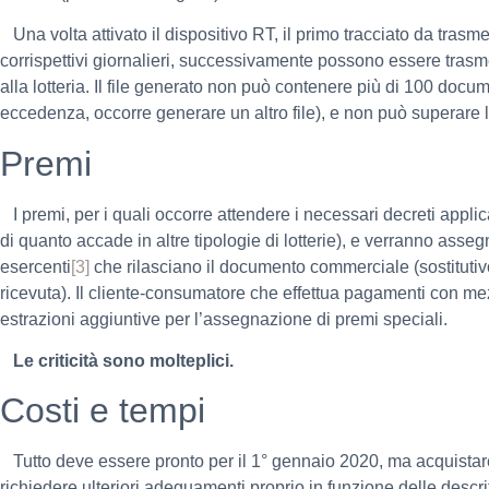
Una volta attivato il dispositivo RT, il primo tracciato da trasme
corrispettivi giornalieri, successivamente possono essere trasm
alla lotteria. Il file generato non può contenere più di 100 docu
eccedenza, occorre generare un altro file), e non può superare
Premi
I premi, per i quali occorre attendere i necessari decreti applic
di quanto accade in altre tipologie di lotterie), e verranno asseg
esercenti
[3]
che rilasciano il documento commerciale (sostitutiv
ricevuta). Il cliente-consumatore che effettua pagamenti con mez
estrazioni aggiuntive per l’assegnazione di premi speciali.
Le criticità sono molteplici.
Costi e tempi
Tutto deve essere pronto per il 1° gennaio 2020, ma acquista
richiedere ulteriori adeguamenti proprio in funzione delle descri