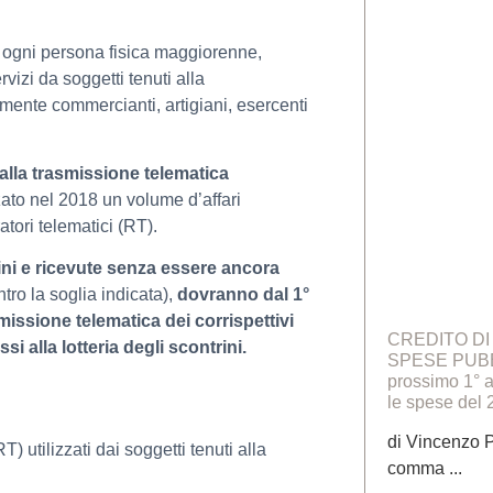
ni ogni persona fisica maggiorenne,
rvizi da soggetti tenuti alla
lmente commercianti, artigiani, esercenti
i alla trasmissione telematica
zzato nel 2018 un volume d’affari
tori telematici (RT).
ini e ricevute senza essere ancora
tro la soglia indicata),
dovranno
dal 1°
rasmissione telematica
dei corrispettivi
CREDITO DI
i alla lotteria degli scontrini.
SPESE PUBBL
prossimo 1° a
le spese del
di Vincenzo Po
) utilizzati dai soggetti tenuti alla
comma