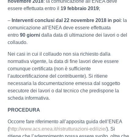
novembre 2018
: la comunicazione all’ENEA deve
essere effettuata entro il
19 febbraio 2019
;
–
Interventi conclusi dal 22 novembre 2018 in poi
: la
comunicazione all’ENEA deve essere effettuata
entro
90 giorni
dalla data di ultimazione dei lavori o del
collaudo.
Nei casi in cui il collaudo non sia richiesto dalla
normativa vigente, la data di fine lavori deve essere
comunque certificata (non è sufficiente
l’autocertificazione del contribuente). Si ritiene
necessaria la documentazione emessa dal soggetto
esecutore dei lavori o dal tecnico che predispone la
scheda informativa.
PROCEDURA
Occorre fare riferimento all’apposita guida dell’ENEA
(
http://www.acs.enea.it/ristrutturazioni-edilizie/
). Si
ritiene che l’adempimento possa essere svolto, oltre che