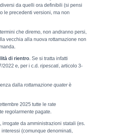
versi da quelli ora definibili (si pensi
do le precedenti versioni, ma non
i termini che diremo, non andranno persi,
dalla vecchia alla nuova rottamazione non
omanda.
ità di rientro
. Se si tratta infatti
/2022 e, per i c.d.
ripescati
, articolo 3-
denza dalla
rottamazione quater
è
ettembre 2025 tutte le rate
te regolarmente pagate.
,
irrogate da amministrazioni statali (es.
gli interessi (comunque denominati,