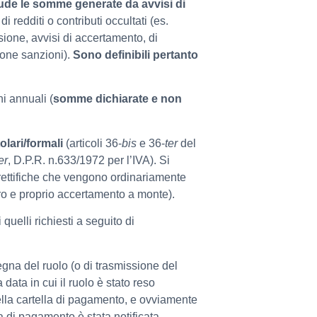
lude le somme generate da avvisi di
 redditi o contributi occultati (es.
sione, avvisi di accertamento, di
zione sanzioni).
Sono definibili pertanto
ni annuali (
somme dichiarate e non
tolari/formali
(articoli 36-
bis
e 36-
ter
del
er
, D.P.R. n.633/1972 per l’IVA). Si
le rettifiche che vengono ordinariamente
ro e proprio accertamento a monte).
 quelli richiesti a seguito di
gna del ruolo (o di trasmissione del
data in cui il ruolo è stato reso
lla cartella di pagamento, e ovviamente
la di pagamento è stata notificata,