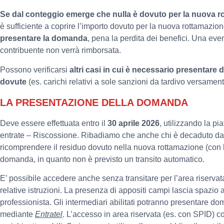
Se dal conteggio emerge che nulla è dovuto per la nuova r
è sufficiente a coprire l’importo dovuto per la nuova rottamazio
presentare la domanda
, pena la perdita dei benefici. Una ev
contribuente non verrà rimborsata.
Possono verificarsi
altri casi in cui è necessario presenta
dovute
(es. carichi relativi a sole sanzioni da tardivo versament
LA PRESENTAZIONE DELLA DOMANDA
Deve essere effettuata entro il
30 aprile 2026
, utilizzando la p
entrate – Riscossione. Ribadiamo che anche chi è decaduto dal
ricomprendere il residuo dovuto nella nuova rottamazione (con le
domanda, in quanto non è previsto un transito automatico.
E’ possibile accedere anche senza transitare per l’area riservat
relative istruzioni. La presenza di appositi campi lascia spazio al
professionista. Gli intermediari abilitati potranno presentare do
mediante
Entratel
. L’accesso in area riservata (es. con SPID) c