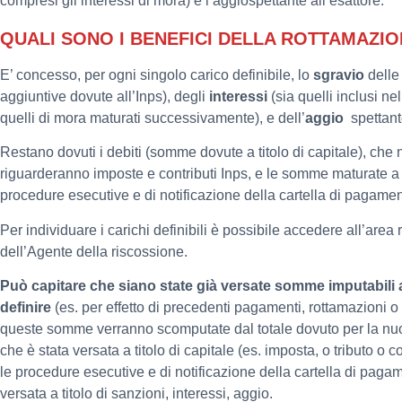
compresi gli interessi di mora) e l’aggiospettante all’esattore.
QUALI SONO I BENEFICI DELLA ROTTAMAZI
E’ concesso, per ogni singolo carico definibile, lo
sgravio
dell
aggiuntive dovute all’Inps), degli
interessi
(sia quelli inclusi nel
quelli di mora maturati successivamente), e dell’
aggio
spettante
Restano dovuti i debiti (somme dovute a titolo di capitale), che 
riguarderanno imposte e contributi Inps, e le somme maturate a t
procedure esecutive e di notificazione della cartella di pagame
Per individuare i carichi definibili è possibile accedere all’area r
dell’Agente della riscossione.
Può capitare che siano state già versate somme imputabili a
definire
(es. per effetto di precedenti pagamenti, rottamazioni o r
queste somme verranno scomputate dal totale dovuto per la nuo
che è stata versata a titolo di capitale (es. imposta, o tributo o co
le procedure esecutive e di notificazione della cartella di pag
versata a titolo di sanzioni, interessi, aggio.