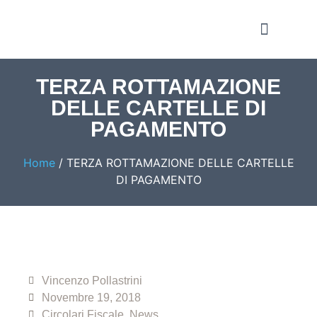
Notizie e Approfondime
TERZA ROTTAMAZIONE
DELLE CARTELLE DI
PAGAMENTO
Home
/
TERZA ROTTAMAZIONE DELLE CARTELLE
DI PAGAMENTO
Vincenzo Pollastrini
Novembre 19, 2018
Circolari Fiscale
,
News