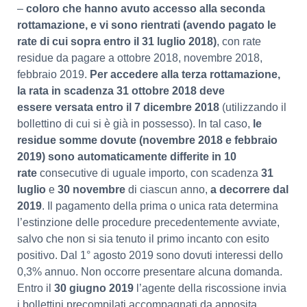
–
coloro che hanno avuto accesso alla seconda
rottamazione, e vi sono rientrati (avendo pagato le
rate di cui sopra entro il 31 luglio 2018)
, con rate
residue da pagare a ottobre 2018, novembre 2018,
febbraio 2019.
Per accedere alla terza rottamazione,
la rata in scadenza 31 ottobre 2018 deve
essere
versata entro il 7 dicembre 2018
(utilizzando il
bollettino di cui si è già in possesso). In tal caso,
le
residue somme dovute (novembre 2018 e febbraio
2019) sono automaticamente differite in 10
rate
consecutive di uguale importo, con scadenza
31
luglio
e
30 novembre
di ciascun anno,
a decorrere dal
2019
. Il pagamento della prima o unica rata determina
l’estinzione delle procedure precedentemente avviate,
salvo che non si sia tenuto il primo incanto con esito
positivo. Dal 1° agosto 2019 sono dovuti interessi dello
0,3% annuo. Non occorre presentare alcuna domanda.
Entro il
30 giugno 2019
l’agente della riscossione invia
i bollettini precompilati accompagnati da apposita