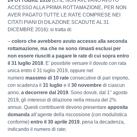
24 OTTOBRE 2016
(CHE NON AVEVANO AVUTO
ACCESSO ALLA PRIMA ROTTAMAZIONE, PER NON
AVER PAGATO TUTTE LE RATE COMPRESE NEI
CITATI PIANI DI DILAZIONE SCADUTE AL 31
DICEMBRE 2016): si tratta di:
–
coloro che avrebbero avuto accesso alla seconda
rottamazione, ma che ne sono rimasti esclusi per
non essere riusciti a pagare le rate di cui sopra entro
il 31 luglio 2018
. E’ possibile versare il dovuto con rata
unica entro il 31 luglio 2019, oppure nel
numero
massimo di 10 rate
consecutive di pari importo,
con scadenza il
31 luglio
e il
30 novembre
di ciascun
anno,
a decorrere dal 2019
. Sono dovuti, dal 1° agosto
2019, gli interessi di dilazione nella misura del 2%
annuo. Questi contribuenti devono presentare
apposita
domanda
all’agente della riscossione (con modulistica
conforme)
entro il 30 aprile 2019
, pena la decadenza,
indicando il numero di rate;