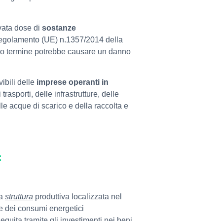
evata dose di
sostanze
al regolamento (UE) n.1357/2014 della
go termine potrebbe causare un danno
ibili delle
imprese operanti in
trasporti, delle infrastrutture, delle
le acque di scarico e della raccolta e
o:
la
struttura
produttiva localizzata nel
one dei consumi energetici
eguita tramite gli investimenti nei beni