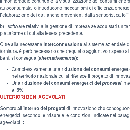
il monitoraggio continuo e la visualizzazione dei consumi energe
autoconsumata, o introducono meccanismi di efficienza energetic
l’elaborazione dei dati anche provenienti dalla sensoristica IoT
b) i software relativi alla gestione di impresa se acquistati unita
piattaforme di cui alla lettera precedente.
Oltre alla necessaria
interconnessione
al sistema aziendale di
fornitura, è però necessario che (requisito aggiuntivo rispetto al 
beni, si consegua (
alternativamente
):
Complessivamente una
riduzione dei consumi energeti
nel territorio nazionale cui si riferisce il progetto di innov
Una
riduzione dei consumi energetici dei
processi
inte
al
5%
.
ULTERIORI BENI AGEVOLATI
Sempre
all’interno dei progetti
di innovazione che conseguono
energetici, secondo le misure e le condizioni indicate nel parag
agevolabili: