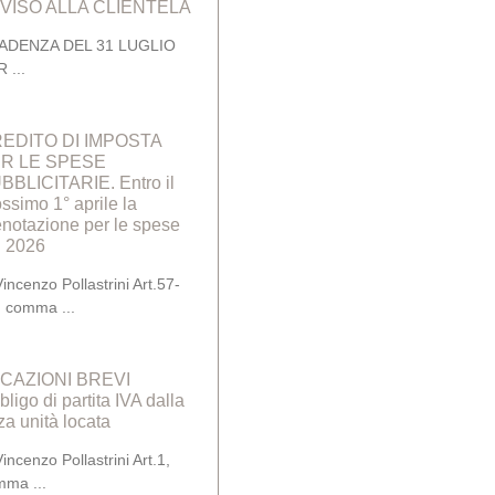
VISO ALLA CLIENTELA
ADENZA DEL 31 LUGLIO
R
EDITO DI IMPOSTA
R LE SPESE
BBLICITARIE. Entro il
ssimo 1° aprile la
enotazione per le spese
l 2026
Vincenzo Pollastrini Art.57-
s, comma
CAZIONI BREVI
ligo di partita IVA dalla
za unità locata
Vincenzo Pollastrini Art.1,
mma