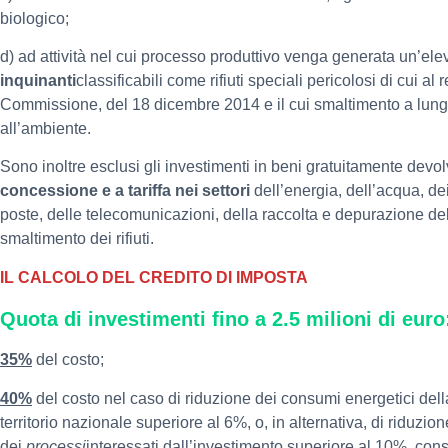
biologico;
d) ad attività nel cui processo produttivo venga generata un’el
inquinanti
classificabili come rifiuti speciali pericolosi di cui 
Commissione, del 18 dicembre 2014 e il cui smaltimento a lun
all’ambiente.
Sono inoltre esclusi gli investimenti in beni gratuitamente devolv
concessione e a tariffa nei settori
dell’energia, dell’acqua, dei 
poste, delle telecomunicazioni, della raccolta e depurazione del
smaltimento dei rifiuti.
IL CALCOLO DEL CREDITO DI IMPOSTA
Quota di investimenti fino a 2.5 milioni di eur
35%
del costo;
40%
del costo nel caso di riduzione dei consumi energetici del
territorio nazionale superiore al 6%, o, in alternativa, di riduzi
dei
processi
interessati dall’investimento superiore al 10%, cons