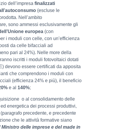
izio dell’impresa
finalizzati
a all’autoconsumo
(escluse le
prodotta. Nell’ambito
lare, sono ammessi esclusivamente gli
 dell’Unione europea
(con
er i moduli con celle, con un’efficienza
osti da celle bifacciali ad
lmeno pari al 24%). Nelle more della
nno iscritti i moduli fotovoltaici dotati
i (UE) devono essere certificati da apposita
impianti che comprendono i moduli con
ciali (efficienza 24% e più), il beneficio
20%
e al
140%
;
cquisizione o al consolidamento delle
 ed energetica dei processi produttivi,
ti (paragrafo precedente, e precedente
zione che le attività formative siano
 Ministro delle imprese e del made in