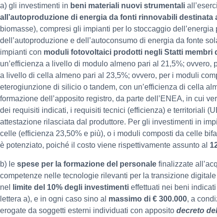
a) gli investimenti in
beni materiali nuovi strumentali
all’eserc
all’autoproduzione di energia da fonti rinnovabili destinat
biomasse), compresi gli impianti per lo stoccaggio dell’energia 
dell’autoproduzione e dell’autoconsumo di energia da fonte so
impianti con
moduli fotovoltaici prodotti negli Statti membri
un’efficienza a livello di modulo almeno pari al 21,5%; ovvero, p
a livello di cella almeno pari al 23,5%; ovvero, per i moduli comp
eterogiunzione di silicio o tandem, con un’efficienza di cella a
formazione dell’apposito registro, da parte dell’ENEA, in cui verra
dei requisiti indicati, i requisiti tecnici (efficienza) e territorial
attestazione rilasciata dal produttore. Per gli investimenti in 
celle (efficienza 23,50% e più), o i moduli composti da celle bifac
è potenziato, poiché il costo viene rispettivamente assunto al
1
b) le
spese per la formazione del personale
finalizzate all’a
competenze nelle tecnologie rilevanti per la transizione digitale
nel
limite del 10% degli investimenti
effettuati nei beni indica
lettera a), e in ogni caso sino al
massimo di € 300.000
, a condi
erogate da soggetti esterni individuati con apposito
decreto del