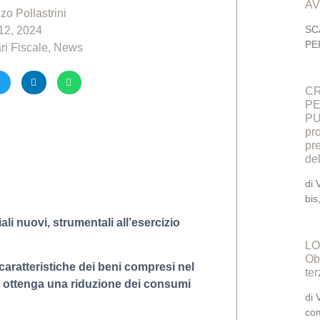
AV
zo Pollastrini
SC
 12, 2024
PE
ri Fiscale
,
News
CR
PE
PU
pro
pr
de
di 
bi
ali nuovi, strumentali all’esercizio
LO
Obb
aratteristiche dei beni compresi nel
ter
si ottenga una riduzione dei consumi
di 
co