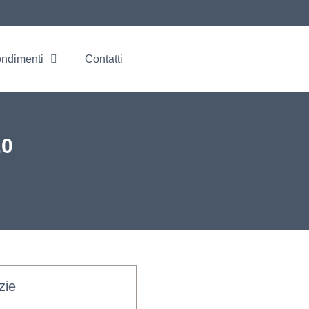
ondimenti
Contatti
.0
zie