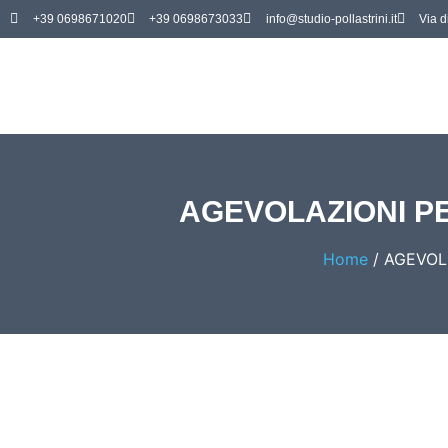
+39 0698671020
+39 0698673033
info@studio-pollastrini.it
Via d
AGEVOLAZIONI PER
Home
/
AGEVOLA