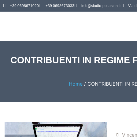
+39 0698671020
+39 0698673033
info@studio-pollastrini.it
Via d
CONTRIBUENTI IN REGIME FO
Home
/
CONTRIBUENTI IN REG
Vincen