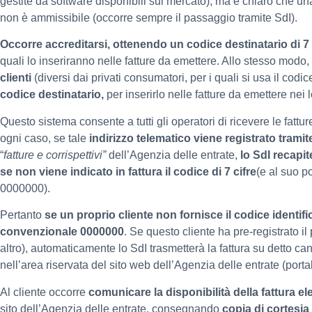
gestite da software disponibili sul mercato), ma è chiaro che un
non è ammissibile (occorre sempre il passaggio tramite SdI).
Occorre accreditarsi, ottenendo un codice destinatario di 7 ci
quali lo inseriranno nelle fatture da emettere. Allo stesso modo,
clienti
(diversi dai privati consumatori, per i quali si usa il c
codice destinatario,
per inserirlo nelle fatture da emettere nei l
Questo sistema consente a tutti gli operatori di ricevere le fatture
ogni caso, se tale
indirizzo telematico viene registrato trami
“
fatture e corrispettivi”
dell’Agenzia delle entrate,
lo SdI recapit
se non viene indicato in fattura il codice di 7 cifre
(e al suo p
0000000).
Pertanto
se un proprio cliente non fornisce il codice identific
convenzionale 0000000
. Se questo cliente ha pre-registrato i
altro), automaticamente lo SdI trasmetterà la fattura su detto cana
nell’area riservata del sito web dell’Agenzia delle entrate (portal
Al cliente occorre
comunicare la disponibilità della fattura el
sito dell’Agenzia delle entrate, consegnando
copia di cortesia