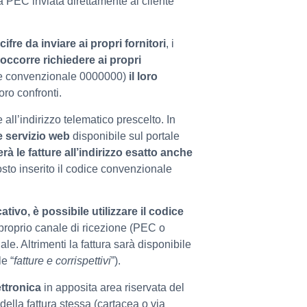
a PEC inviata direttamente al cliente
fre da inviare ai propri fornitori
, i
occorre richiedere ai propri
odice convenzionale 0000000)
il loro
oro confronti.
 all’indirizzo telematico prescelto. In
te servizio web
disponibile sul portale
erà le fatture all’indirizzo esatto anche
osto inserito il codice convenzionale
ativo, è possibile utilizzare il codice
l proprio canale di ricezione (PEC o
le. Altrimenti la fattura sarà disponibile
e “
fatture e corrispettivi
”).
ettronica
in apposita area riservata del
della fattura stessa (cartacea o via