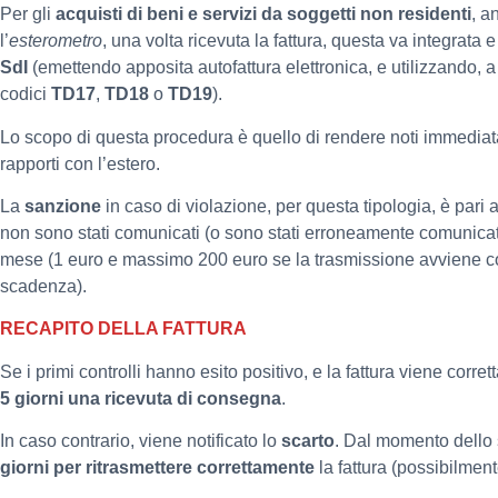
Per gli
acquisti di beni e servizi da soggetti non residenti
, a
l’
esterometro
, una volta ricevuta la fattura, questa va integrata 
SdI
(emettendo apposita autofattura elettronica, e utilizzando, a
codici
TD17
,
TD18
o
TD19
).
Lo scopo di questa procedura è quello di rendere noti immediat
rapporti con l’estero.
La
sanzione
in caso di violazione, per questa tipologia, è pari a
non sono stati comunicati (o sono stati erroneamente comunicati
mese (1 euro e massimo 200 euro se la trasmissione avviene cor
scadenza).
RECAPITO DELLA FATTURA
Se i primi controlli hanno esito positivo, e la fattura viene corr
5 giorni una ricevuta di consegna
.
In caso contrario, viene notificato lo
scarto
. Dal momento dello 
giorni per ritrasmettere correttamente
la fattura (possibilmen