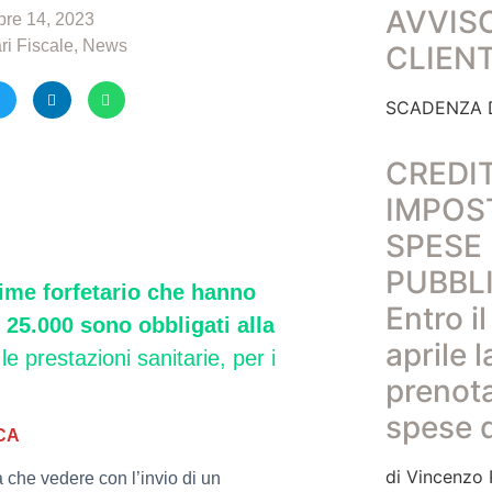
AVVIS
re 14, 2023
ri Fiscale
,
News
CLIEN
SCADENZA D
CREDIT
IMPOS
SPESE
PUBBLI
gime forfetario che hanno
Entro i
 25.000 sono obbligati alla
aprile l
r le prestazioni sanitarie, per i
prenota
spese 
CA
di Vincenzo P
a che vedere con l’invio di un