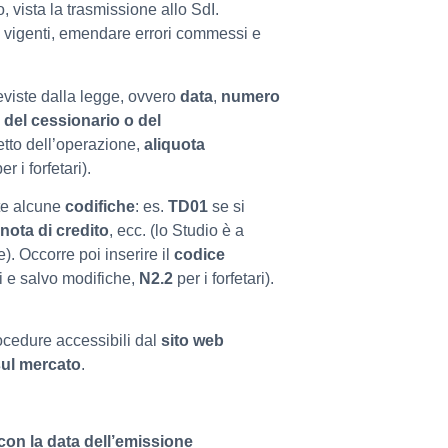
, vista la trasmissione allo SdI.
i vigenti, emendare errori commessi e
eviste dalla legge, ovvero
data
,
numero
i
del cessionario o del
etto dell’operazione,
aliquota
r i forfetari).
nte alcune
codifiche
: es.
TD01
se si
nota di credito
, ecc. (lo Studio è a
). Occorre poi inserire il
codice
i e salvo modifiche,
N2.2
per i forfetari).
rocedure accessibili dal
sito web
sul mercato
.
con la data dell’emissione