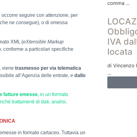
comma
e occorre seguire con attenzione, per
LOCAZ
iò che ne consegue), o di omessa
Obbligo
IVA dal
rmato XML (
eXtensible Markup
 conforme a particolari specifiche
locata
di Vincenzo 
i, viene
trasmesso per via telematica
sibile all’Agenzia delle entrate, e
dallo
 le fatture emesse,
in un formato
ché trattamenti di dati, analisi,
ONICA
 emesse in formato cartaceo. Tuttavia un