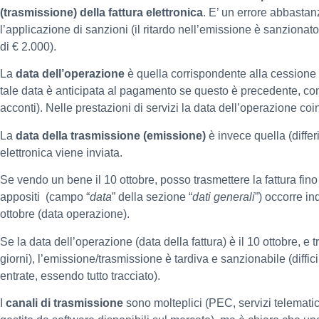
(trasmissione) della fattura elettronica
. E’ un errore abbasta
l’applicazione di sanzioni (il ritardo nell’emissione è sanzion
di € 2.000).
La
data dell’operazione
è quella corrispondente alla cessione
tale data è anticipata al pagamento se questo è precedente, co
acconti). Nelle prestazioni di servizi la data dell’operazione co
La
data della trasmissione (emissione)
è invece quella (differi
elettronica viene inviata.
Se vendo un bene il 10 ottobre, posso trasmettere la fattura fin
appositi (campo “
data
” della sezione “
dati generali
”) occorre in
ottobre (data operazione).
Se la data dell’operazione (data della fattura) è il 10 ottobre, e tr
giorni), l’emissione/trasmissione è tardiva e sanzionabile (diffi
entrate, essendo tutto tracciato).
I
canali di trasmissione
sono molteplici (PEC, servizi telematic