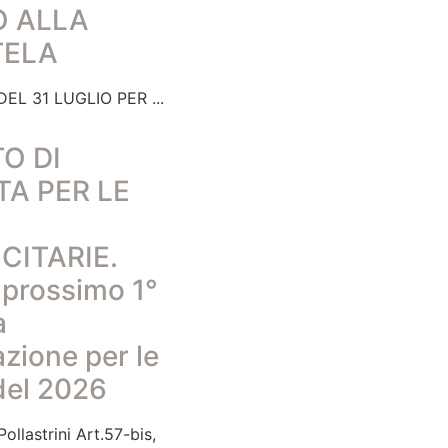
O ALLA
TELA
EL 31 LUGLIO PER
O DI
TA PER LE
CITARIE.
l prossimo 1°
a
zione per le
del 2026
ollastrini Art.57-bis,