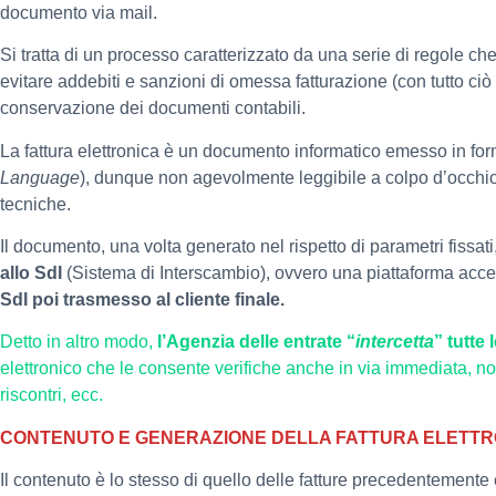
documento via mail.
Si tratta di un processo caratterizzato da una serie di regole ch
evitare addebiti e sanzioni di omessa fatturazione (con tutto c
conservazione dei documenti contabili.
La fattura elettronica è un documento informatico emesso in fo
Language
), dunque non agevolmente leggibile a colpo d’occhio,
tecniche.
Il documento, una volta generato nel rispetto di parametri fissat
allo SdI
(Sistema di Interscambio), ovvero una piattaforma acces
SdI poi trasmesso al cliente finale.
Detto in altro modo,
l’Agenzia delle entrate “
intercetta
” tutte
elettronico che le consente verifiche anche in via immediata, non
riscontri, ecc.
CONTENUTO E GENERAZIONE DELLA FATTURA ELETTR
Il contenuto è lo stesso di quello delle fatture precedentemente