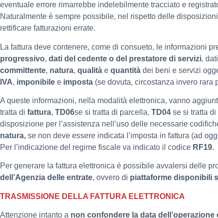
eventuale errore rimarrebbe indelebilmente tracciato e registrato
Naturalmente è sempre possibile, nel rispetto delle disposizion
rettificare fatturazioni errate.
La fattura deve contenere, come di consueto, le informazioni pr
progressivo
,
dati del cedente o del prestatore di servizi
, dat
committente
,
natura
,
qualità
e
quantità
dei beni e servizi ogg
IVA
,
imponibile
e
imposta
(se dovuta, circostanza invero rara pe
A queste informazioni, nella modalità elettronica, vanno aggiu
tratta di
fattura
,
TD06
se si tratta di parcella,
TD04
se si tratta di
disposizione per l’assistenza nell’uso delle necessarie codifiche
natura,
se non deve essere indicata l’imposta in fattura (ad ogg
Per l’indicazione del regime fiscale va indicato il codice
RF19
.
Per generare la fattura elettronica è possibile avvalersi delle p
dell’Agenzia delle entrate
, ovvero di
piattaforme disponibili 
TRASMISSIONE DELLA FATTURA ELETTRONICA
Attenzione intanto a
non confondere la data dell’operazione 