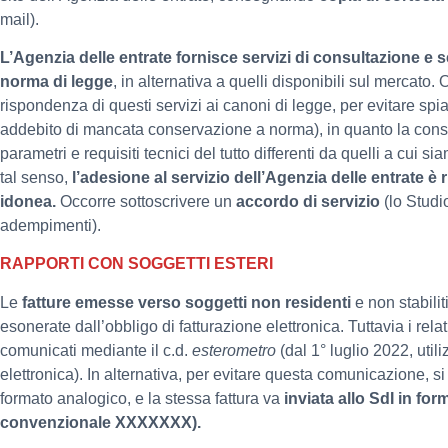
mail).
L’Agenzia delle entrate fornisce servizi di consultazione e s
norma di legge
, in alternativa a quelli disponibili sul mercato.
rispondenza di questi servizi ai canoni di legge, per evitare spia
addebito di mancata conservazione a norma), in quanto la co
parametri e requisiti tecnici del tutto differenti da quelli a cui 
tal senso,
l’adesione al servizio dell’Agenzia delle entrate è 
idonea.
Occorre sottoscrivere un
accordo di servizio
(lo Studio
adempimenti).
RAPPORTI CON SOGGETTI ESTERI
Le
fatture emesse verso soggetti non residenti
e non stabili
esonerate dall’obbligo di fatturazione elettronica. Tuttavia i re
comunicati mediante il c.d.
esterometro
(dal 1° luglio 2022, util
elettronica). In alternativa, per evitare questa comunicazione, si i
formato analogico, e la stessa fattura va
inviata allo SdI in fo
convenzionale XXXXXXX).