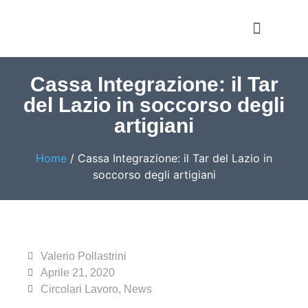
Notizie e Approfondime
Cassa Integrazione: il Tar
del Lazio in soccorso degli
artigiani
Home
/
Cassa Integrazione: il Tar del Lazio in
soccorso degli artigiani
Valerio Pollastrini
Aprile 21, 2020
Circolari Lavoro
,
News