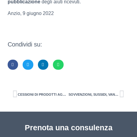
pubblicazione
degli aiuti ricevuti.
Anzio, 9 giugno 2022
Condividi su:
CESSIONI DI PRODOTTI AGRICOLI ED ALIMENTARI Contratti da adeguare entro il 15 giugno 2022
SOVVENZIONI, SUSSIDI, VANTAGGI, CONTRIBUTI, AIUTI EROGATI DA PUBBLICHE AMMINISTRAZIONI. Obbligo di informativa
Prenota una consulenza