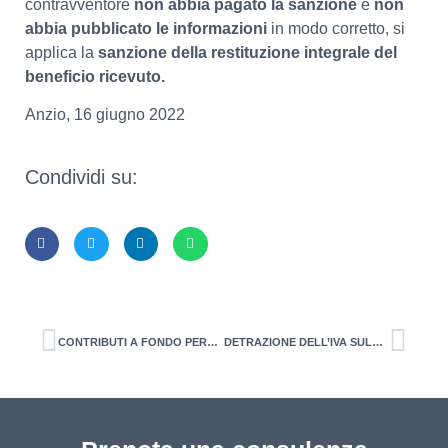
contravventore
non abbia pagato la sanzione
e
non
abbia pubblicato le informazioni
in modo corretto, si
applica la
sanzione della restituzione integrale del
beneficio ricevuto.
Anzio, 16 giugno 2022
Condividi su:
CONTRIBUTI A FONDO PERDUTO Filiera del wedding, intrattenimento, organizzazione di feste e cerimonie, Horeca
DETRAZIONE DELL’IVA SULLE IMPORTAZIONI Nuove modalità operative