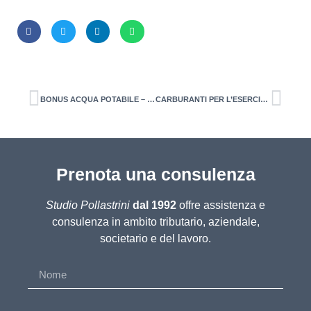
BONUS ACQUA POTABILE – ATTIVATA LA PIATTAFORMA PER LA PRESENTAZIONE DELLE DOMANDE – Istanza entro il 28 febbraio 2022 (spese 2021)
CARBURANTI PER L’ESERCIZIO DELL’ATTIVITA’ AGRICOLA E DELLA PESCA Contributo sotto forma di credito di imposta
Prenota una consulenza
Studio Pollastrini
dal 1992
offre assistenza e
consulenza in ambito tributario, aziendale,
societario e del lavoro.