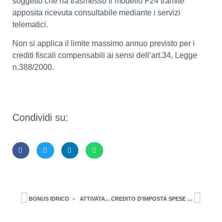
soggetto che ha trasmesso il modello F24 tramite
apposita ricevuta consultabile mediante i servizi
telematici.
Non si applica il limite massimo annuo previsto per i
crediti fiscali compensabili ai sensi dell’art.34, Legge
n.388/2000.
Condividi su:
BONUS IDRICO – ATTIVATA LA PIATTAFORMA PER LA PRESENTAZIONE DELLE DOMANDE Istanza dal 17 febbraio 2022
CREDITO D’IMPOSTA SPESE PUBBLICITARIE. Bonus pubblicità per le spese sostenute/da sostenere nel 2022