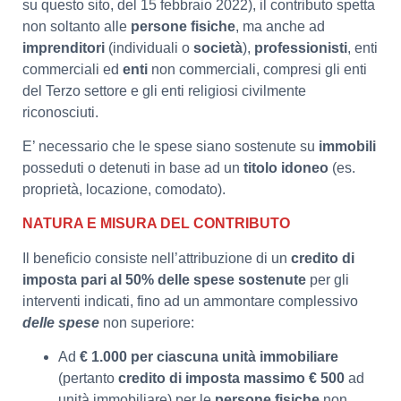
su questo sito, del 15 febbraio 2022), il contributo spetta
non soltanto alle
persone fisiche
, ma anche ad
imprenditori
(individuali o
società
),
professionisti
, enti
commerciali ed
enti
non commerciali, compresi gli enti
del Terzo settore e gli enti religiosi civilmente
riconosciuti.
E’ necessario che le spese siano sostenute su
immobili
posseduti o detenuti in base ad un
titolo idoneo
(es.
proprietà, locazione, comodato).
NATURA E MISURA DEL CONTRIBUTO
Il beneficio consiste nell’attribuzione di un
credito di
imposta pari al 50% delle spese sostenute
per gli
interventi indicati, fino ad un ammontare complessivo
delle spese
non superiore:
Ad
€ 1.000 per ciascuna unità immobiliare
(pertanto
credito di imposta massimo € 500
ad
unità immobiliare) per le
persone fisiche
non