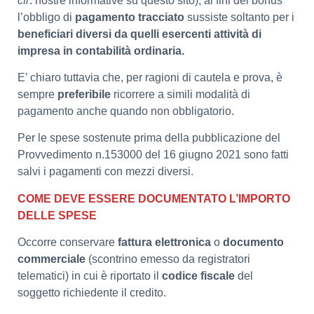
cfr
. nostre informative su questo sito), ai fini del bonus
l’obbligo di
pagamento tracciato
sussiste soltanto per i
beneficiari diversi da quelli esercenti attività di
impresa in contabilità ordinaria.
E’ chiaro tuttavia che, per ragioni di cautela e prova, è
sempre
preferibile
ricorrere a simili modalità di
pagamento anche quando non obbligatorio.
Per le spese sostenute prima della pubblicazione del
Provvedimento n.153000 del 16 giugno 2021 sono fatti
salvi i pagamenti con mezzi diversi.
COME DEVE ESSERE DOCUMENTATO L’IMPORTO
DELLE SPESE
Occorre conservare
fattura elettronica
o
documento
commerciale
(scontrino emesso da registratori
telematici) in cui è riportato il
codice fiscale
del
soggetto richiedente il credito.