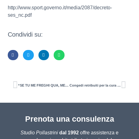
http://www.sport.governo.it/media/2087/decreto-
ses_nc.pdf
Condividi su:
“SE TU ME FREGHI QUA, ME FREGHI SU TUTTO”
Congedi retribuiti per la cura dei figli prorogati al 13 aprile
Prenota una consulenza
Studio Pollastrini
dal 1992
offre assistenza e