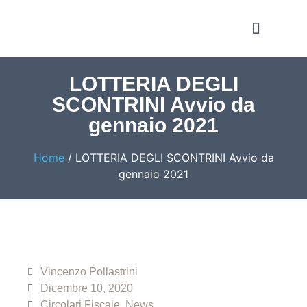
Notizie e Approfondime
LOTTERIA DEGLI
SCONTRINI Avvio da
gennaio 2021
Home
/
LOTTERIA DEGLI SCONTRINI Avvio da
gennaio 2021
Vincenzo Pollastrini
Dicembre 10, 2020
Circolari Fiscale
,
News