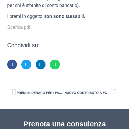
per chi è sfornito di conto bancario).
I premi in oggetto
non sono tassabili
.
Scarica pdf
Condividi su:
PREMI IN DENARO PER I PAGAMENTI ELETTRONICI (CASHBACK). Avvio sperimentale dall’8 dicembre 2020
NUOVO CONTRIBUTO A FONDO PERDUTO PER BAR E RISTORANTI dal 19 dicembre 2020
Prenota una consulenza