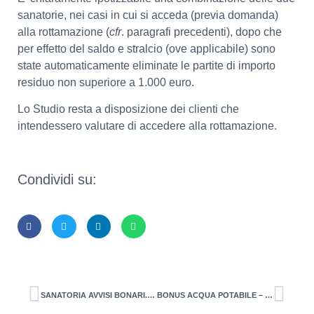
sanatorie, nei casi in cui si acceda (previa domanda)
alla rottamazione (
cfr
. paragrafi precedenti), dopo che
per effetto del saldo e stralcio (ove applicabile) sono
state automaticamente eliminate le partite di importo
residuo non superiore a 1.000 euro.
Lo Studio resta a disposizione dei clienti che
intendessero valutare di accedere alla rottamazione.
Condividi su:
SANATORIA AVVISI BONARI. Pubblicate le prime istruzioni dell’Agenzia delle entrate
BONUS ACQUA POTABILE – ATTIVATA LA PIATTAFORMA PER LA PRESENTAZIONE DELLE DOMANDE – Istanza entro il 28 febbraio 2023 (spese 2022)