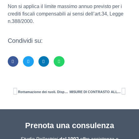
Non si applica il limite massimo annuo previsto per i
crediti fiscali compensabili ai sensi dell’art.34, Legge
n.388/2000.
Condividi su:
Rottamazione dei ruoli. Disponibile la procedura per la presentazione della domanda
MISURE DI CONTRASTO ALL’AUMENTO DEI COSTI DELL’ENERGIA ELETTRICA, DEL GAS (TUTTI I SETTORI) E DEL CARBURANTE (IMPRESE AGRICOLE E DELLA PESCA) Crediti di imposta per il primo trimestre del 2023 Comunicazione e utilizzo per i crediti di imposta del 2022
Prenota una consulenza